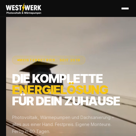
MEISTERBETRIEB · SEIT 2019
DIE KOMPLETTE
ENERGIELÖSUNG
FÜR DEIN ZUHAUSE
Photovoltaik, Wärmepumpen und Dachsanierung –
alles aus einer Hand. Festpreis. Eigene Monteure.
Fertig in 60 Tagen.