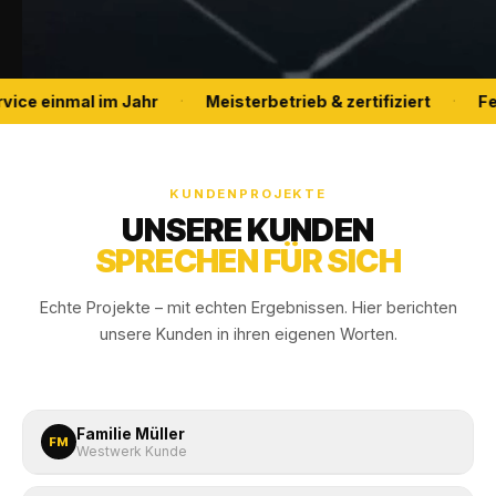
ice einmal im Jahr
Meisterbetrieb & zertifiziert
Fes
·
·
KUNDENPROJEKTE
UNSERE KUNDEN
SPRECHEN FÜR SICH
Echte Projekte – mit echten Ergebnissen. Hier berichten
unsere Kunden in ihren eigenen Worten.
Familie Müller
FM
Westwerk Kunde