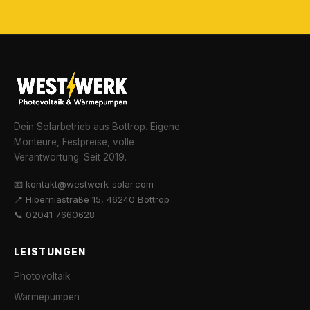
Dein Solarbetrieb aus Bottrop. Eigene
Monteure, Festpreise, volle
Verantwortung. Seit 2019.
📧 kontakt@westwerk-solar.com
📍 Hiberniastraße 15, 46240 Bottrop
📞 02041 7660628
LEISTUNGEN
Photovoltaik
Wärmepumpen