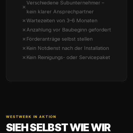
Verschiedene Subunternehmer –
✗
kein klarer Ansprechpartner
✗
Wartezeiten von 3–6 Monaten
✗
Anzahlung vor Baubeginn gefordert
✗
Förderanträge selbst stellen
✗
Kein Notdienst nach der Installation
✗
Kein Reinigungs- oder Servicepaket
WESTWERK IN AKTION
SIEH SELBST WIE WIR