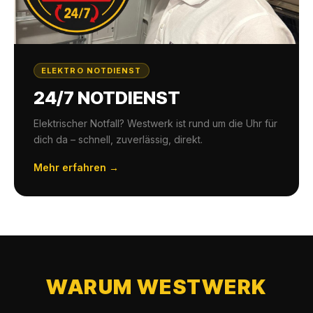
ELEKTRO NOTDIENST
24/7 NOTDIENST
Elektrischer Notfall? Westwerk ist rund um die Uhr für
dich da – schnell, zuverlässig, direkt.
Mehr erfahren →
WARUM WESTWERK