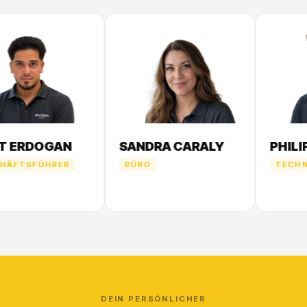
 ERDOGAN
SANDRA CARALY
PHILI
ÄFTSFÜHRER
BÜRO
TECHNI
DEIN PERSÖNLICHER