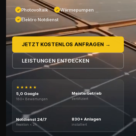
Photovoltaik
Wärmepumpen
✓
✓
Elektro Notdienst
✓
JETZT KOSTENLOS ANFRAGEN →
LEISTUNGEN ENTDECKEN
★★★★★
Meisterbetrieb
5,0 Google
zertifiziert
180+ Bewertungen
830+ Anlagen
Notdienst 24/7
installiert
Reaktion < 2h