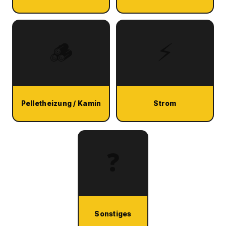
🪵
⚡
Pelletheizung / Kamin
Strom
❓
Sonstiges