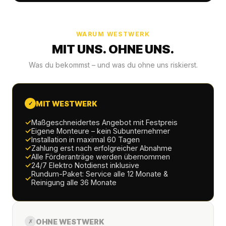
WARUM WESTWERK
MIT UNS. OHNE UNS.
Was du bekommst – und was du ohne uns riskierst.
MIT WESTWERK
✓
✓
Maßgeschneidertes Angebot mit Festpreis
✓
Eigene Monteure – kein Subunternehmer
✓
Installation in maximal 60 Tagen
✓
Zahlung erst nach erfolgreicher Abnahme
✓
Alle Förderanträge werden übernommen
✓
24/7 Elektro Notdienst inklusive
Rundum-Paket: Service alle 12 Monate &
✓
Reinigung alle 36 Monate
OHNE WESTWERK
✗