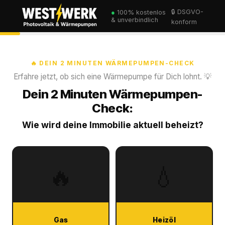
🔒 DSGVO-
●
100% kostenlos
& unverbindlich
konform
🔥 DEIN 2 MINUTEN WÄRMEPUMPEN-CHECK
Erfahre jetzt, ob sich eine Wärmepumpe für Dich lohnt. 💡
Dein 2 Minuten Wärmepumpen-
Check:
Wie wird deine Immobilie aktuell beheizt?
🔥
💧
Gas
Heizöl